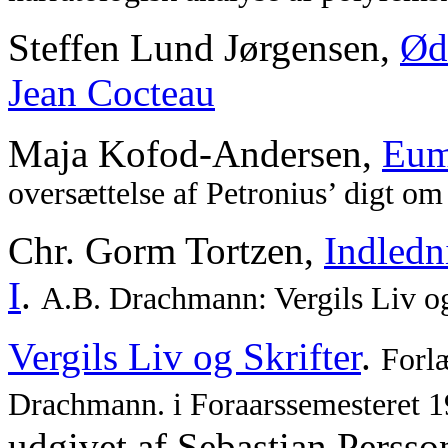
Steffen Lund Jørgensen,
Ød
Jean Cocteau
Maja Kofod-Andersen,
Eum
oversættelse af Petronius’ digt om
Chr. Gorm Tortzen,
Indledn
I
.
A.B. Drachmann: Vergils Liv og
Vergils Liv og Skrifter
.
Forlæ
Drachmann. i Foraarssemesteret 
udgivet af Sebastian Persso